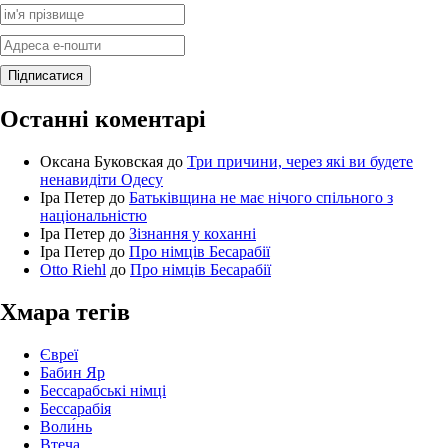
Останні коментарі
Оксана Буковская
до
Три причини, через які ви будете
ненавидіти Одесу
Іра Петер
до
Батьківщина не має нічого спільного з
національністю
Іра Петер
до
Зізнання у коханні
Іра Петер
до
Про німців Бесарабії
Otto Riehl
до
Про німців Бесарабії
Хмара тегів
Євреї
Бабин Яр
Бессарабські німці
Бессарабія
Воли́нь
Втеча