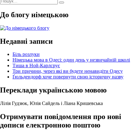
Пошук
Німецька
у
Шукати
за
мова
незвичайній
запитом:
в
школі”
До блогу німецькою
Одесі:
один
день
у
незвичайні
Недавні записи
школі
Біль розлуки
Німецька мова в Одесі: один день у незвичайній школі
Тиша в Ной-Карлсрує
Три причини, через які ви будете ненавидіти Одесу
Ґюльдендорф хоче повернути свою історичну назву
Переклади українською мовою
Лілія Гудзюк, Юлія Сайдель
і
Ліана Кришевська
Отримувати повідомлення про нові
дописи електронною поштою