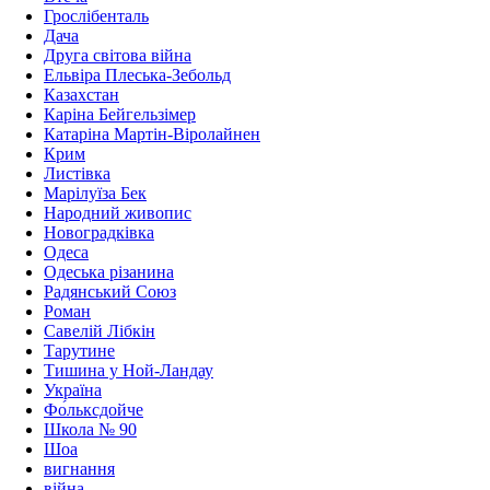
Грослібенталь
Дача
Друга світова війна
Ельвіра Плеська-Зебольд
Казахстан
Каріна Бейгельзімер
Катаріна Мартін-Віролайнен
Крим
Листівкa
Марілуїза Бек
Народний живопис
Новоградківка
Одеса
Одеська різанина
Радянський Союз
Роман
Савелій Лібкін
Тарутине
Тишина у Ной-Ландау
Україна
Фо́льксдойче
Школа № 90
Шоа
вигнання
війна