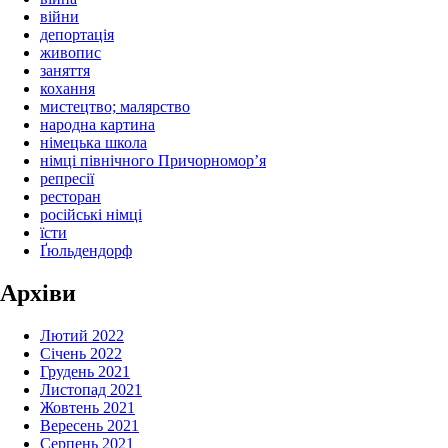
війни
депортація
живопис
заняття
кохання
мистецтво; малярство
народна картина
німецька школа
німці північного Причорномор’я
репресії
ресторан
російські німці
їсти
Ґюльдендорф
Архіви
Лютий 2022
Січень 2022
Грудень 2021
Листопад 2021
Жовтень 2021
Вересень 2021
Серпень 2021