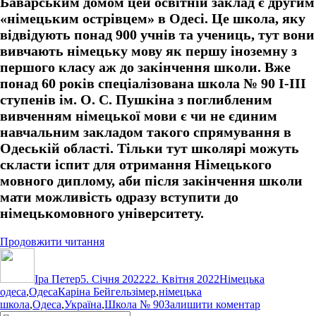
Баварським домом цей освітній заклад є другим
«німецьким острівцем» в Одесі. Це школа, яку
відвідують понад 900 учнів та учениць, тут вони
вивчають німецьку мову як першу іноземну з
першого класу аж до закінчення школи. Вже
понад 60 років спеціалізована школа № 90 І-ІІІ
ступенів ім. О. С. Пушкіна з поглибленим
вивченням німецької мови є чи не єдиним
навчальним закладом такого спрямування в
Одеській області. Тільки тут школярі можуть
скласти іспит для отримання Німецького
мовного диплому, аби після закінчення школи
мати можливість одразу вступити до
німецькомовного університету.
“Німецька
Продовжити читання
Автор
Оприлюднено
мова
Категорії
в
Іра Петер
5. Січня 2022
Одесі:
22. Квітня 2022
Німецька
Позначки
одеса
,
Одеса
Каріна Бейгельзімер
один
,
німецька
до
школа
,
Одеса
,
Україна
,
день
Школа № 90
Залишити коментар