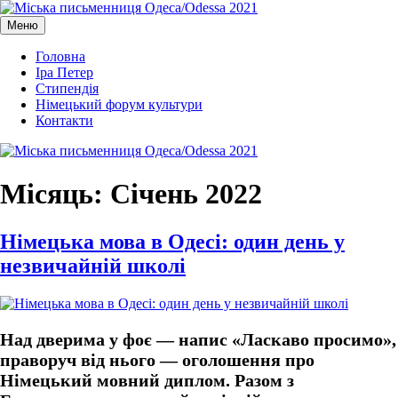
Перейти
до
Меню
Міська письменниця Одеса/Odessa 2021
Міська письменниця Одеса/Odessa 2021
вмісту
Головна
Іра Петер
Стипендія
Німецький форум культури
Контакти
Місяць:
Січень 2022
Німецька мова в Одесі: один день у
незвичайній школі
Над дверима у фоє — напис «Ласкаво просимо»,
праворуч від нього — оголошення про
Німецький мовний диплом. Разом з